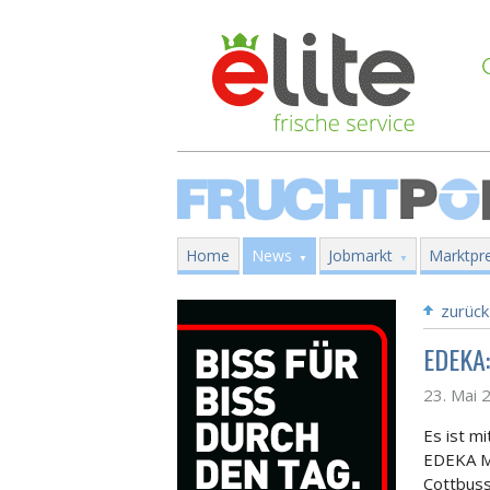
Home
News
Jobmarkt
Marktpre
zurück
EDEKA:
23. Mai 
Es ist mi
EDEKA Mi
Cottbuss