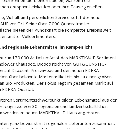
reich können die Kleinen spielen, während die
nen entspannt einkaufen oder ihre Pause genießen.
he, Vielfalt und persönlichen Service setzt der neue
UF vor Ort. Seine über 7.000 Quadratmeter
fläche bieten der Kundschaft die komplette Erlebniswelt
bensmittel-Vollsortimenters.
 und regionale Lebensmittel im Rampenlicht
t rund 70.000 Artikel umfasst das MARKTKAUF-Sortiment
Madlower Chaussee. Dieses reicht von GUT&GÜNSTIG-
n auf Discount-Preisniveau und den neuen EDEKA-
ken über bekannte Markenartikel bis hin zu einer großen
an Bio-Produkten. Der Fokus liegt im gesamten Markt auf
in EDEKA-Qualität.
iteren Sortimentsschwerpunkt bilden Lebensmittel aus der
Erzeugnisse von 30 regionalen und landwirtschaftlichen
en werden im neuen MARKTKAUF-Haus angeboten.
eiten ganz bewusst mit regionalen Lieferanten zusammen,