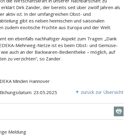
ch die Wirtschaftskraft in unserer Nachbarschaft zu
 erklärt Dirk Zander, der bereits seit über zwölf Jahren als
ter aktiv ist. In der umfangreichen Obst- und
teilung gibt es neben heimischen und saisonalen
n zudem exotische Früchte aus Europa und der Welt.
mt ein ebenfalls nachhaltiger Aspekt zum Tragen: „Dank
 EDEKA-Mehrweg-Netze ist es beim Obst- und Gemüse-
– wie auch an der Backwaren-Bedientheke – möglich, auf
ten zu verzichten“, so Zander.
 EDEKA Minden Hannover
zurück zur Übersicht
tlichungsdatum: 23.05.2025
rige Meldung