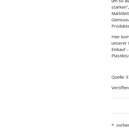
um so au
stärken“,
Marktlei
Gemüseab
Produkte
Hier kom
unserer
Einkauf 
Plastiktü
Quelle:
Veröffen
vorhe