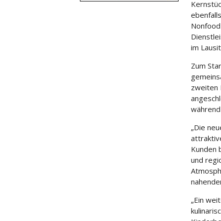
Kernstüc
ebenfall
Nonfood
Dienstle
im Lausi
Zum Star
gemeins
zweiten 
angeschl
während 
„Die neu
attrakti
Kunden b
und regi
Atmosphä
nahende
„Ein weit
kulinari