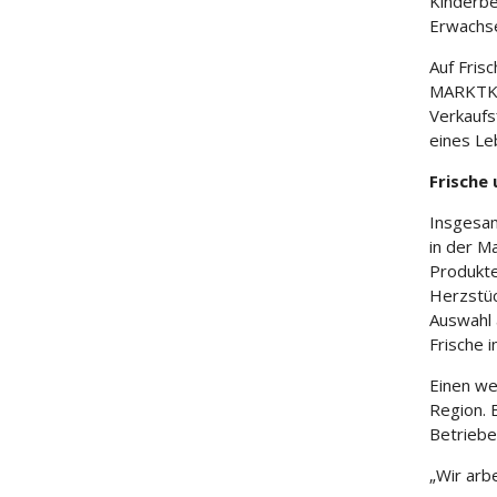
Kinderbe
Erwachse
Auf Frisc
MARKTKA
Verkaufs
eines Le
Frische
Insgesam
in der 
Produkte
Herzstüc
Auswahl 
Frische 
Einen we
Region. 
Betrieb
„Wir arb