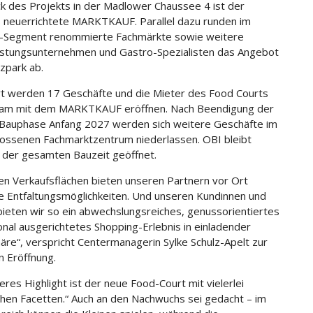
k des Projekts in der Madlower Chaussee 4 ist der
s neuerrichtete MARKTKAUF. Parallel dazu runden im
-Segment renommierte Fachmärkte sowie weitere
istungsunternehmen und Gastro-Spezialisten das Angebot
tzpark ab.
t werden 17 Geschäfte und die Mieter des Food Courts
am mit dem MARKTKAUF eröffnen. Nach Beendigung der
Bauphase Anfang 2027 werden sich weitere Geschäfte im
ossenen Fachmarktzentrum niederlassen. OBI bleibt
der gesamten Bauzeit geöffnet.
en Verkaufsflächen bieten unseren Partnern vor Ort
ve Entfaltungsmöglichkeiten. Und unseren Kundinnen und
ieten wir so ein abwechslungsreiches, genussorientiertes
onal ausgerichtetes Shopping-Erlebnis in einladender
re“, verspricht Centermanagerin Sylke Schulz-Apelt zur
n Eröffnung.
eres Highlight ist der neue Food-Court mit vielerlei
schen Facetten.“ Auch an den Nachwuchs sei gedacht – im