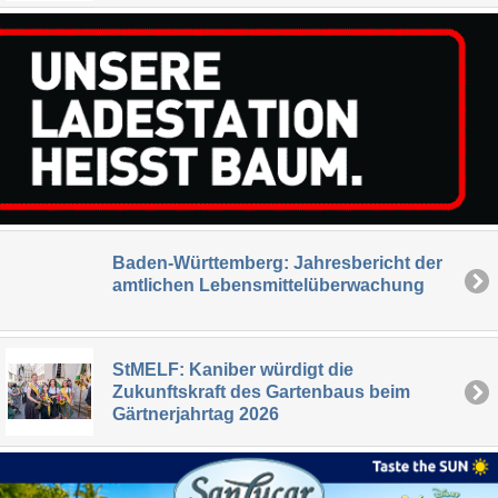
Baden-Württemberg: Jahresbericht der
amtlichen Lebensmittelüberwachung
StMELF: Kaniber würdigt die
Zukunftskraft des Gartenbaus beim
Gärtnerjahrtag 2026