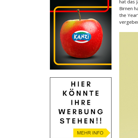
hat das 
Birnen h
the Year
vergeben