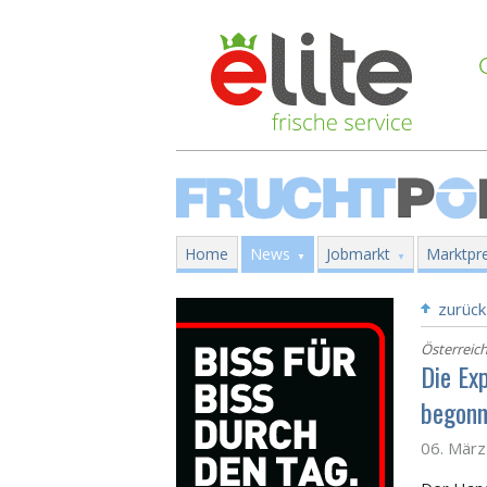
Home
News
Jobmarkt
Marktpre
zurück
Österreic
Die Exp
begon
06. Mär