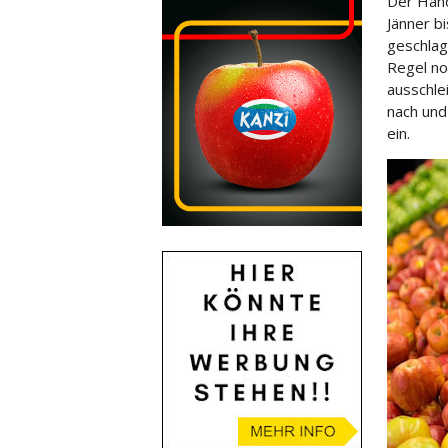
Der Hand
Jänner b
geschlag
Regel no
ausschle
nach und
ein.