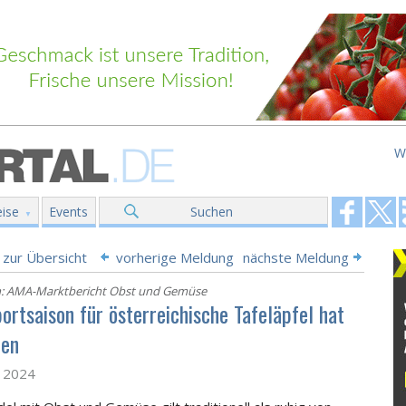
W
ise
Events
Suchen
 zur Übersicht
vorherige Meldung
nächste Meldung
h: AMA-Marktbericht Obst und Gemüse
ortsaison für österreichische Tafeläpfel hat
nen
z 2024