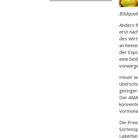
Bildquell
Anders f
erst nach
des Wirt
an heimi
der Expo
eine bed
vorwiege
Heuer wi
überscha
geringer 
Der AMA-
konventi
Vormona
Die Prei
Sortensp
Lagerbes