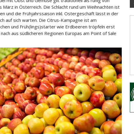
el mit Obst und Gemüse gilt traditionell als ruhig von
is März in Österreich. Die Schlacht rund um Weihnachten ist
en und die Frühjahrssaison inkl. Ostergeschäft lässt in der
ch auf
sich warten. Die Citrus-Kampagne ist am
ichen und Früh(lings)starter wie Erdbeeren tröpfeln erst
 nach aus südlicheren Regionen Europas am Point of Sale