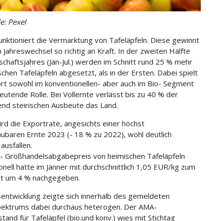
e: Pexel
unktioniert die Vermarktung von Tafeläpfeln. Diese gewinnt
 Jahreswechsel so richtig an Kraft. In der zweiten Hälfte
schaftsjahres (Jän-Jul.) werden im Schnitt rund 25 % mehr
schen Tafeläpfeln abgesetzt, als in der Ersten. Dabei spielt
rt sowohl im konventionellen- aber auch im Bio- Segment
eutende Rolle. Bei Vollernte verlässt bis zu 40 % der
nd steirischen Ausbeute das Land.
rd die Exportrate, angesichts einer höchst
ubaren Ernte 2023 (- 18 % zu 2022), wohl deutlich
ausfallen.
 Großhandelsabgabepreis von heimischen Tafeläpfeln
onell hatte im Jänner mit durchschnittlich 1,05 EUR/kg zum
t um 4 % nachgegeben.
sentwicklung zeigte sich innerhalb des gemeldeten
ektrums dabei durchaus heterogen. Der AMA-
tand für Tafeläpfel (bio.und konv.) wies mit Stichtag