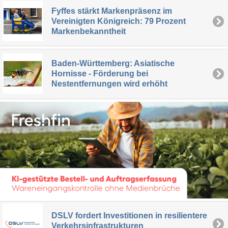
Fyffes stärkt Markenpräsenz im
Vereinigten Königreich: 79 Prozent
Markenbekanntheit
Baden-Württemberg: Asiatische
Hornisse - Förderung bei
Nestentfernungen wird erhöht
DSLV fordert Investitionen in resilientere
Verkehrsinfrastrukturen