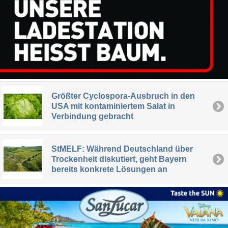
Größter Cyclospora-Ausbruch in den
USA mit kontaminiertem Salat in
Verbindung gebracht
StMELF: Während Deutschland über
Trockenheit diskutiert, geht Bayern
bereits konkrete Lösungen an