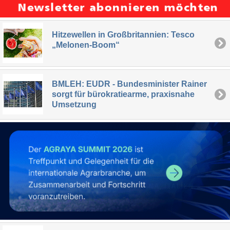
Hitzewellen in Großbritannien: Tesco
„Melonen-Boom“
BMLEH: EUDR - Bundesminister Rainer
sorgt für bürokratiearme, praxisnahe
Umsetzung