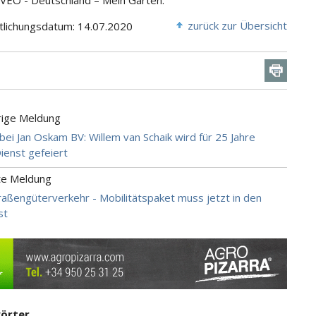
BVEO - Deutschland – Mein Garten.
zurück zur Übersicht
tlichungsdatum: 14.07.2020
rige Meldung
 bei Jan Oskam BV: Willem van Schaik wird für 25 Jahre
Dienst gefeiert
te Meldung
raßengüterverkehr - Mobilitätspaket muss jetzt in den
st
örter