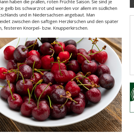
ann haben die prallen, roten Früchte Saison. Sie sind je
te gelb bis schwarzrot und werden vor allem im südlichen
tschlands
und in Niedersachsen angebaut. Man
eidet zwischen den saftigen Herzkirschen und den später
n, festeren Knorpel- bzw. Knupperkirschen.