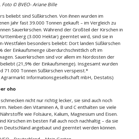
. Foto © BVEO- Ariane Bille
s beliebt sind Süßkirschen. Von ihnen wurden im
nen Jahr fast 39.000 Tonnen gekauft – im Vergleich zu
nnen Sauerkirschen. Während der Großteil der Kirschen in
rttemberg (3.000 Hektar) geerntet wird, sind sie in
n-Westfalen besonders beliebt: Dort landen Süßkirschen
% der Einkaufsmenge überdurchschnittlich oft im
wagen. Sauerkirschen sind vor allem im Nordosten der
 beliebt (21,9% der Einkaufsmenge). Insgesamt wurden
d 71.000 Tonnen Süßkirschen verspeist.*
: Agrarmarkt Informationsgesellschaft mbH, Destatis)
ber oho
schmecken nicht nur richtig lecker, sie sind auch noch
arm. Neben den Vitaminen A, B und C enthalten sie viele
 Nährstoffe wie Folsäure, Kalium, Magnesium und Eisen.
nd Kirschen im besten Fall auch noch nachhaltig – da sie
 in Deutschland angebaut und geerntet werden können.