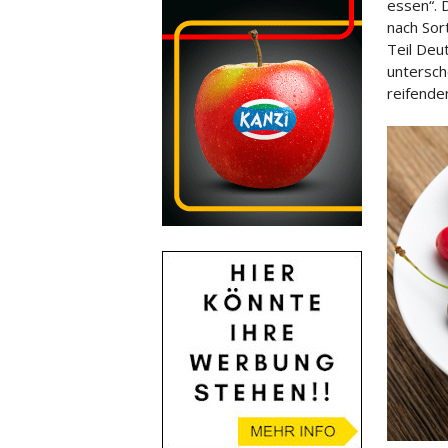
essen“. D
nach Sor
Teil Deu
untersch
reifende