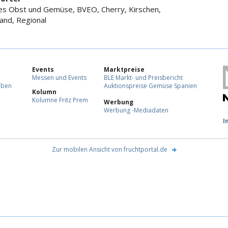
s Obst und Gemüse, BVEO, Cherry, Kirschen,
and, Regional
Events
Marktpreise
Messen und Events
BLE Markt- und Preisbericht
eben
Auktionspreise Gemüse Spanien
Kolumn
Kolumne Fritz Prem
Werbung
Werbung -Mediadaten
F
I
Zur mobilen Ansicht von fruchtportal.de