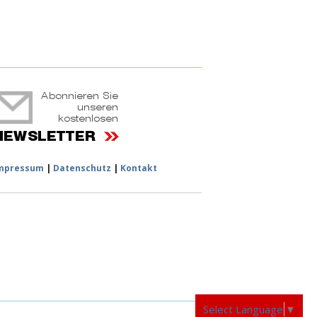
ruchtportal
mpressum
|
Datenschutz
|
Kontakt
Select Language
▼