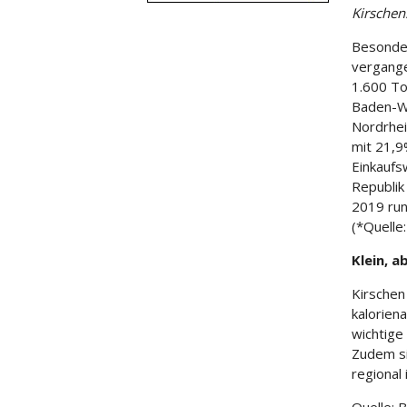
Kirschen
Besonder
vergange
1.600 To
Baden-Wü
Nordrhei
mit 21,9
Einkaufs
Republik
2019 run
(*Quelle
Klein, a
Kirschen 
kalorien
wichtige
Zudem si
regional