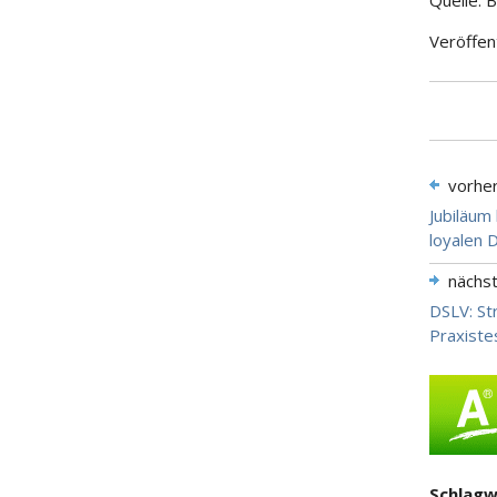
Quelle: 
Veröffen
vorhe
Jubiläum
loyalen 
nächs
DSLV: St
Praxiste
Schlagw