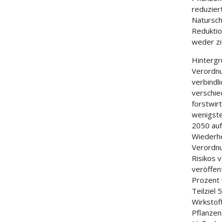
reduzier
Natursch
Reduktio
weder zi
Hintergr
Verordnu
verbindl
verschie
forstwir
wenigste
2050 auf
Wiederhe
Verordnu
Risikos 
veröffen
Prozent 
Teilziel
Wirkstof
Pflanzen