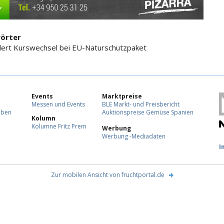
örter
ert Kurswechsel bei EU-Naturschutzpaket
Events
Marktpreise
Messen und Events
BLE Markt- und Preisbericht
eben
Auktionspreise Gemüse Spanien
Kolumn
Kolumne Fritz Prem
Werbung
Werbung -Mediadaten
F
I
Zur mobilen Ansicht von fruchtportal.de