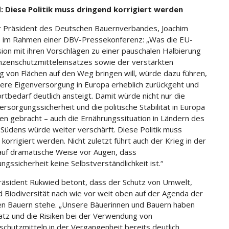
: Diese Politik muss dringend korrigiert werden
 Präsident des Deutschen Bauernverbandes, Joachim
 im Rahmen einer DBV-Pressekonferenz: „Was die EU-
on mit ihren Vorschlägen zu einer pauschalen Halbierung
nzenschutzmitteleinsatzes sowie der verstärkten
ung von Flächen auf den Weg bringen will, würde dazu führen,
ere Eigenversorgung in Europa erheblich zurückgeht und
rtbedarf deutlich ansteigt. Damit würde nicht nur die
ersorgungssicherheit und die politische Stabilität in Europa
en gebracht – auch die Ernährungssituation in Ländern des
 Südens würde weiter verschärft. Diese Politik muss
korrigiert werden. Nicht zuletzt führt auch der Krieg in der
auf dramatische Weise vor Augen, dass
ngssicherheit keine Selbstverständlichkeit ist.“
äsident Rukwied betont, dass der Schutz von Umwelt,
d Biodiversität nach wie vor weit oben auf der Agenda der
n Bauern stehe. „Unsere Bäuerinnen und Bauern haben
atz und die Risiken bei der Verwendung von
schutzmitteln in der Vergangenheit bereits deutlich