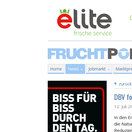
Home
News
Jobmarkt
Marktpre
zurück
DBV fo
12. Juli 
In den E
die Natu
Reduzier