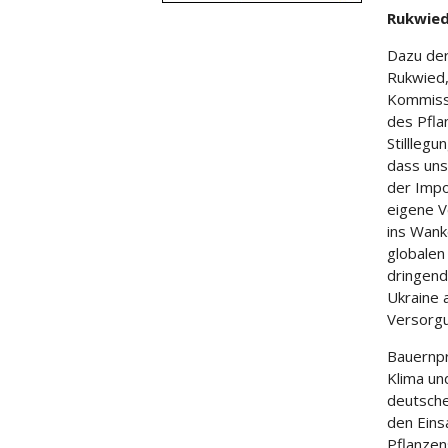
Rukwied
Dazu der
Rukwied,
Kommissi
des Pfla
Stillleg
dass uns
der Impo
eigene V
ins Wank
globalen
dringend 
Ukraine 
Versorgu
Bauernpr
Klima un
deutsche
den Eins
Pflanzen