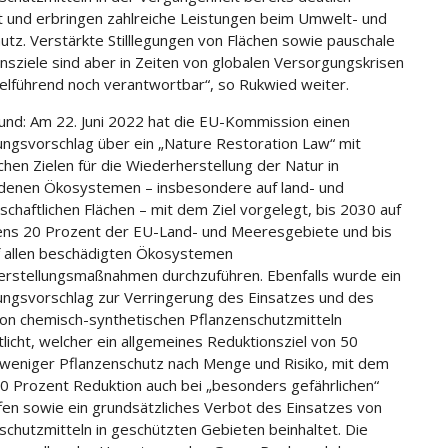
t und erbringen zahlreiche Leistungen beim Umwelt- und
utz. Verstärkte Stilllegungen von Flächen sowie pauschale
nsziele sind aber in Zeiten von globalen Versorgungskrisen
elführend noch verantwortbar“, so Rukwied weiter.
und: Am 22. Juni 2022 hat die EU-Kommission einen
ngsvorschlag über ein „Nature Restoration Law“ mit
ichen Zielen für die Wiederherstellung der Natur in
denen Ökosystemen – insbesondere auf land- und
tschaftlichen Flächen – mit dem Ziel vorgelegt, bis 2030 auf
ns 20 Prozent der EU-Land- und Meeresgebiete und bis
 allen beschädigten Ökosystemen
rstellungsmaßnahmen durchzuführen. Ebenfalls wurde ein
ngsvorschlag zur Verringerung des Einsatzes und des
von chemisch-synthetischen Pflanzenschutzmitteln
tlicht, welcher ein allgemeines Reduktionsziel von 50
weniger Pflanzenschutz nach Menge und Risiko, mit dem
 50 Prozent Reduktion auch bei „besonders gefährlichen“
fen sowie ein grundsätzliches Verbot des Einsatzes von
schutzmitteln in geschützten Gebieten beinhaltet. Die