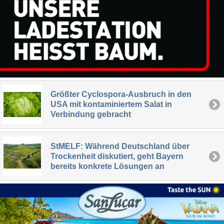
Größter Cyclospora-Ausbruch in den
USA mit kontaminiertem Salat in
Verbindung gebracht
StMELF: Während Deutschland über
Trockenheit diskutiert, geht Bayern
bereits konkrete Lösungen an