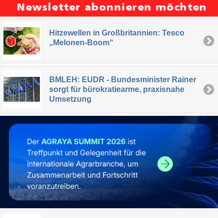
Hitzewellen in Großbritannien: Tesco
„Melonen-Boom“
BMLEH: EUDR - Bundesminister Rainer
sorgt für bürokratiearme, praxisnahe
Umsetzung