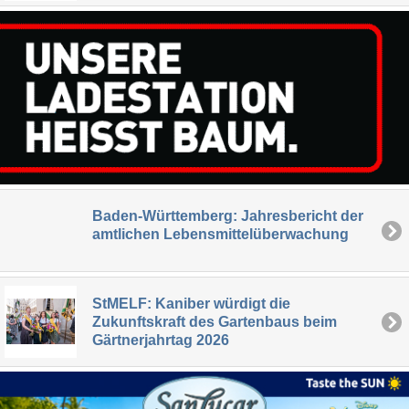
Baden-Württemberg: Jahresbericht der
amtlichen Lebensmittelüberwachung
StMELF: Kaniber würdigt die
Zukunftskraft des Gartenbaus beim
Gärtnerjahrtag 2026