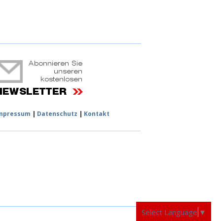
ruchtportal
mpressum
|
Datenschutz
|
Kontakt
Select Language
▼