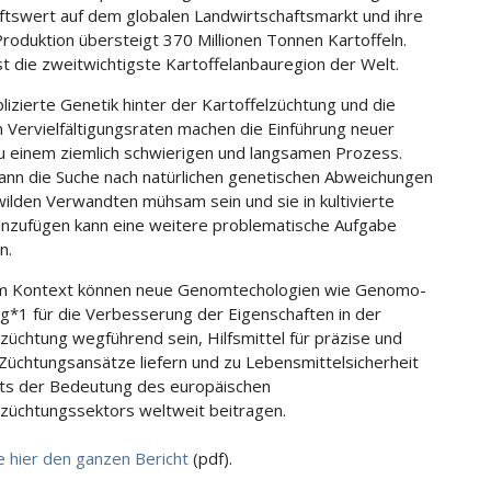
ftswert auf dem globalen Landwirtschaftsmarkt und ihre
Produktion übersteigt 370 Millionen Tonnen Kartoffeln.
st die zweitwichtigste Kartoffelanbauregion der Welt.
lizierte Genetik hinter der Kartoffelzüchtung und die
n Vervielfältigungsraten machen die Einführung neuer
u einem ziemlich schwierigen und langsamen Prozess.
nn die Suche nach natürlichen genetischen Abweichungen
wilden Verwandten mühsam sein und sie in kultivierte
inzufügen kann eine weitere problematische Aufgabe
n.
em Kontext können neue Genomtechologien wie Genomo-
ng*1 für die Verbesserung der Eigenschaften in der
lzüchtung wegführend sein, Hilfsmittel für präzise und
Züchtungsansätze liefern und zu Lebensmittelsicherheit
ts der Bedeutung des europäischen
lzüchtungssektors weltweit beitragen.
e hier den ganzen Bericht
(pdf).