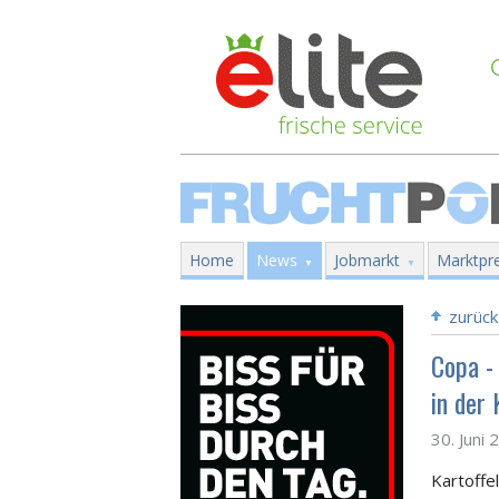
Home
News
Jobmarkt
Marktpre
zurück
Copa -
in der
30. Juni 
Kartoffe