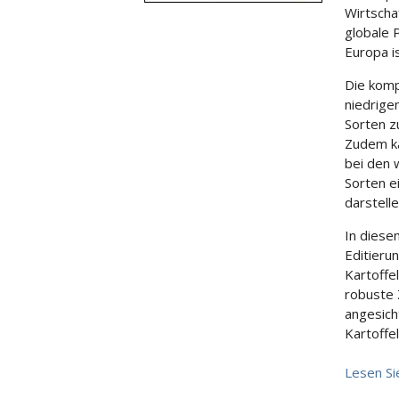
Wirtscha
globale 
Europa i
Die komp
niedrige
Sorten z
Zudem ka
bei den 
Sorten e
darstelle
In dies
Editieru
Kartoffe
robuste 
angesich
Kartoffe
Lesen Si