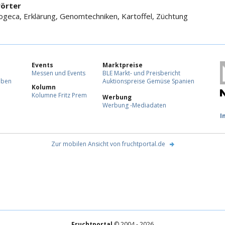
örter
ogeca, Erklärung, Genomtechniken, Kartoffel, Züchtung
Events
Marktpreise
Messen und Events
BLE Markt- und Preisbericht
eben
Auktionspreise Gemüse Spanien
Kolumn
Kolumne Fritz Prem
Werbung
Werbung -Mediadaten
F
I
Zur mobilen Ansicht von fruchtportal.de
Fruchtportal
© 2004 - 2026