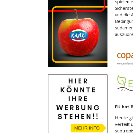
spielen 
Sicherst
und die
A
Bedingun
südameri
auszubre
EU hat 
Heute gi
verteilt
subtropi