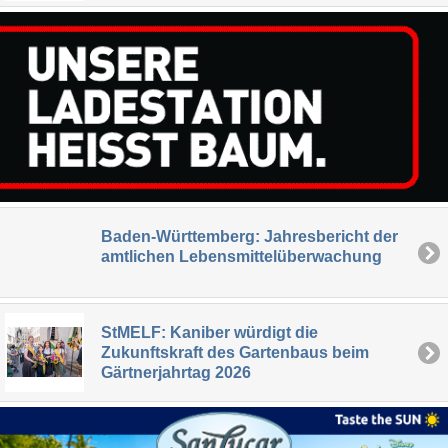
Baden-Württemberg: Jahresbericht der
amtlichen Lebensmittelüberwachung
StMELF: Kaniber würdigt die
Zukunftskraft des Gartenbaus beim
Gärtnerjahrtag 2026