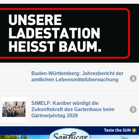
Baden-Württemberg: Jahresbericht der
amtlichen Lebensmittelüberwachung
StMELF: Kaniber würdigt die
Zukunftskraft des Gartenbaus beim
Gärtnerjahrtag 2026