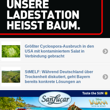
Größter Cyclospora-Ausbruch in den
USA mit kontaminiertem Salat in
Verbindung gebracht
StMELF: Während Deutschland über
Trockenheit diskutiert, geht Bayern
bereits konkrete Lösungen an