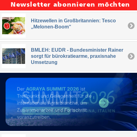
Hitzewellen in Großbritannien: Tesco
„Melonen-Boom“
BMLEH: EUDR - Bundesminister Rainer
sorgt für bürokratiearme, praxisnahe
Umsetzung