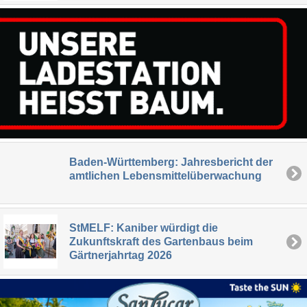
Baden-Württemberg: Jahresbericht der
amtlichen Lebensmittelüberwachung
StMELF: Kaniber würdigt die
Zukunftskraft des Gartenbaus beim
Gärtnerjahrtag 2026