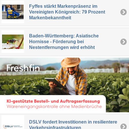
Fyffes stärkt Markenpräsenz im
Vereinigten Königreich: 79 Prozent
Markenbekanntheit
Baden-Württemberg: Asiatische
Hornisse - Förderung bei
Nestentfernungen wird erhöht
DSLV fordert Investitionen in resilientere
Verkehrsinfrastrukturen