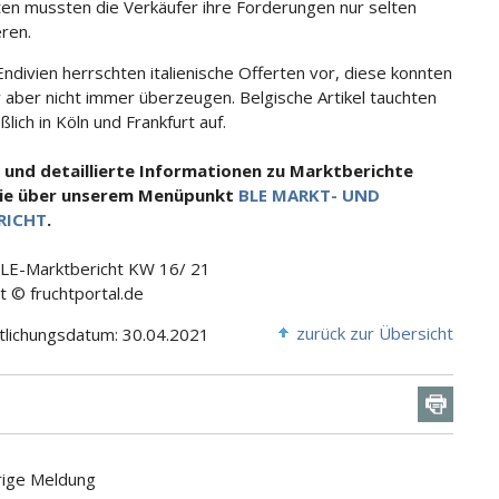
en mussten die Verkäufer ihre Forderungen nur selten
eren.
Endivien herrschten italienische Offerten vor, diese konnten
iv aber nicht immer überzeugen. Belgische Artikel tauchten
ßlich in Köln und Frankfurt auf.
 und detaillierte Informationen zu Marktberichte
Sie über unserem Menüpunkt
BLE MARKT- UND
RICHT
.
BLE-Marktbericht KW 16/ 21
t © fruchtportal.de
zurück zur Übersicht
tlichungsdatum: 30.04.2021
rige Meldung