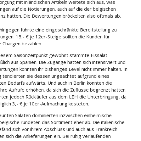
orgung mit inländischen Artikeln weitete sich aus, was
ngen auf die Notierungen, auch auf die der belgischen
nz hatten. Die Bewertungen bröckelten also oftmals ab.
n hingegen führte eine eingeschränkte Bereitstellung zu
ungen: 15,- € je 12er-Steige sollten die Kunden für
e Chargen bezahlen.
iesem Saisonzeitpunkt gewohnt stammte Eissalat
ßlich aus Spanien. Die Zugänge hatten sich intensiviert und
rtungen konnten ihr bisheriges Level nicht immer halten. In
tendierten sie dessen ungeachtet aufgrund eines
ten Bedarfs aufwärts. Und auch in Berlin konnten die
ihre Aufrufe erhöhen, da sich die Zuflüsse begrenzt hatten.
rten jedoch Rückläufer aus dem LEH die Unterbringung, da
diglich 3,- € je 10er-Aufmachung kosteten.
Bunten Salaten dominierten inzwischen einheimische
 belgische rundeten das Sortiment eher ab. Die italienische
efand sich vor ihrem Abschluss und auch aus Frankreich
n sich die Anlieferungen ein. Bei ruhig verlaufenden