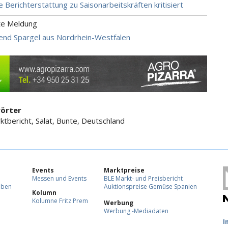
e Berichterstattung zu Saisonarbeitskräften kritisiert
te Meldung
end Spargel aus Nordrhein-Westfalen
örter
ktbericht, Salat, Bunte, Deutschland
Events
Marktpreise
Messen und Events
BLE Markt- und Preisbericht
eben
Auktionspreise Gemüse Spanien
Kolumn
Kolumne Fritz Prem
Werbung
Werbung -Mediadaten
F
I