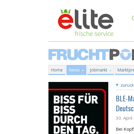
Home
News
Jobmarkt
Marktpre
zurück
BLE-Ma
Deutsc
30. Apri
Bei Kopf