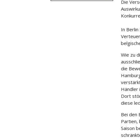
Die Vers
Auswirku
Konkurre
In Berli
Verteuer
belgisch
Wie zu d
ausschlie
die Bewe
Hamburg 
verstärk
Händler 
Dort stö
diese le
Bei den 
Partien,
Saison b
schränkte