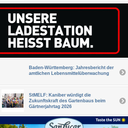
Baden-Württemberg: Jahresbericht der
amtlichen Lebensmittelüberwachung
StMELF: Kaniber würdigt die
Zukunftskraft des Gartenbaus beim
Gärtnerjahrtag 2026