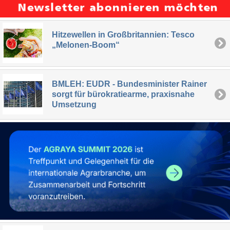
Hitzewellen in Großbritannien: Tesco
„Melonen-Boom“
BMLEH: EUDR - Bundesminister Rainer
sorgt für bürokratiearme, praxisnahe
Umsetzung