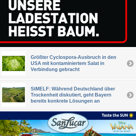
Größter Cyclospora-Ausbruch in den
USA mit kontaminiertem Salat in
Verbindung gebracht
StMELF: Während Deutschland über
Trockenheit diskutiert, geht Bayern
bereits konkrete Lösungen an