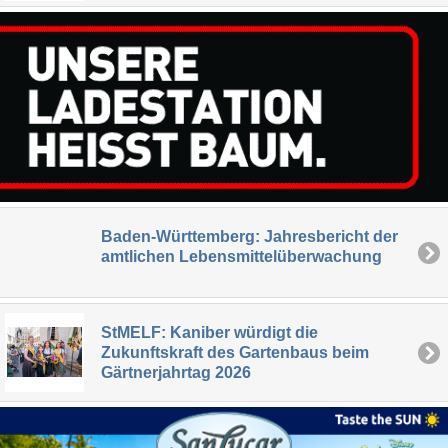
Baden-Württemberg: Jahresbericht der
amtlichen Lebensmittelüberwachung
StMELF: Kaniber würdigt die
Zukunftskraft des Gartenbaus beim
Gärtnerjahrtag 2026