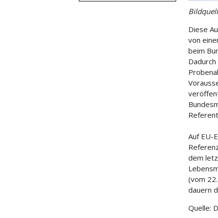
Bildquel
Diese Au
von eine
beim Bun
Dadurch 
Probenah
Vorauss
veröffen
Bundesmi
Referent
Auf EU-E
Referenz
dem letz
Lebensmi
(vom 22.
dauern d
Quelle: 