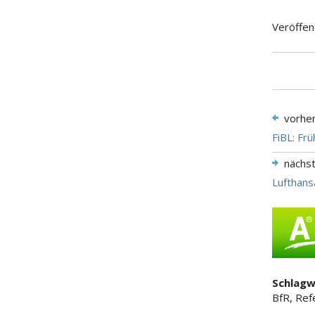
Veröffen
vorhe
FiBL: Fr
nächs
Lufthans
Schlagw
BfR, Ref