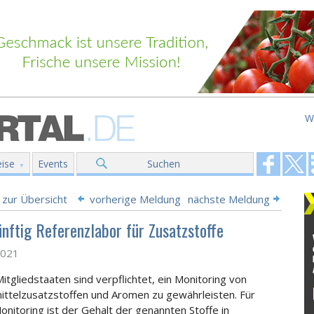
W
ise
Events
Suchen
 zur Übersicht
vorherige Meldung
nächste Meldung
ünftig Referenzlabor für Zusatzstoffe
2021
itgliedstaaten sind verpflichtet, ein Monitoring von
ttelzusatzstoffen und Aromen zu gewährleisten. Für
onitoring ist der Gehalt der genannten Stoffe in