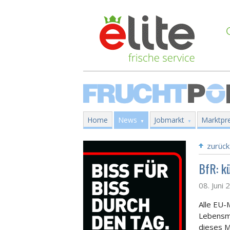
Home
News
Jobmarkt
Marktpre
zurück
BfR: k
08. Juni 
Alle EU-M
Lebensmi
dieses M