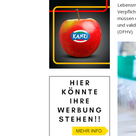
Lebensmi
Verpflic
müssen d
und vali
(DFHV).