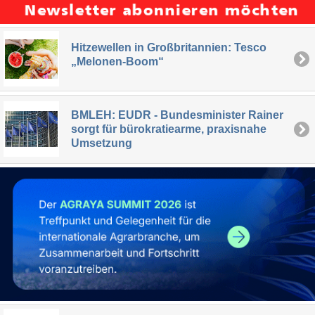
Hitzewellen in Großbritannien: Tesco
„Melonen-Boom“
BMLEH: EUDR - Bundesminister Rainer
sorgt für bürokratiearme, praxisnahe
Umsetzung