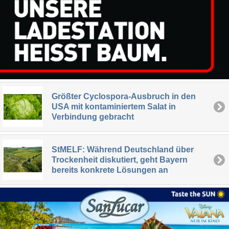
Größter Cyclospora-Ausbruch in den
USA mit kontaminiertem Salat in
Verbindung gebracht
StMELF: Während Deutschland über
Trockenheit diskutiert, geht Bayern
bereits konkrete Lösungen an