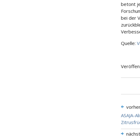
betont j
Forschun
bei der V
zurückbl
Verbesse
Quelle:
V
Veröffen
vorhe
ASAJA-Al
Zitrusfr
nächs