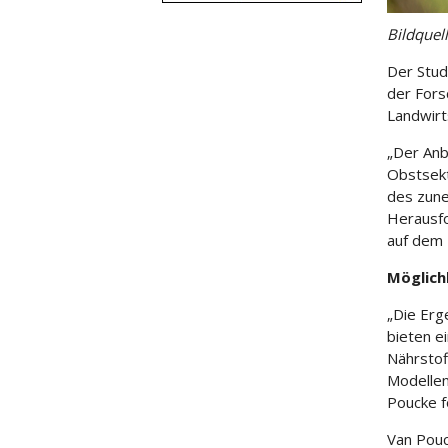
Bildquel
Der Stud
der Fors
Landwirts
„Der Anb
Obstsekt
des zun
Herausfo
auf dem 
Möglich
„Die Erg
bieten e
Nährstof
Modellen
Poucke f
Van Pouc