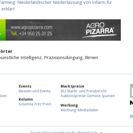
-Farming: Niederländischer Niederlassung von Infarm für
 erklärt
örter
künstliche Intelligenz, Präzisionsdüngung, Birnen
Events
Marktpreise
Messen und Events
BLE Markt- und Preisbericht
eben
Auktionspreise Gemüse Spanien
Kolumn
Kolumne Fritz Prem
Werbung
Werbung -Mediadaten
F
I
Zur mobilen Ansicht von fruchtportal.de