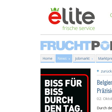
Home
News
Jobmarkt
Marktpre
zurück
Belgien
Präzis
02. Okt
Durch den