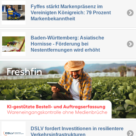
Fyffes stärkt Markenpräsenz im
Vereinigten Königreich: 79 Prozent
Markenbekanntheit
Baden-Württemberg: Asiatische
Hornisse - Förderung bei
Nestentfernungen wird erhöht
DSLV fordert Investitionen in resilientere
Verkehrsinfrastrukturen