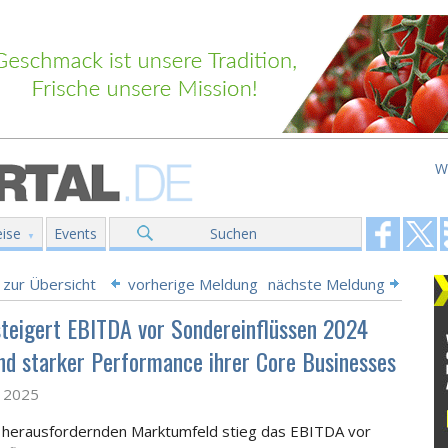
W
ise
Events
Suchen
 zur Übersicht
vorherige Meldung
nächste Meldung
teigert EBITDA vor Sonder­ein­flüssen 2024
nd starker Perfor­mance ihrer Core Businesses
z 2025
 herausfordernden Marktumfeld stieg das EBITDA vor