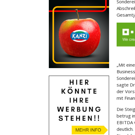
Sonderei
Abschrei
Gesamtja
„Mit ein
Business
Sonderei
sagte Dr
der Vors
mit Fina
Die Stei
betrug i
EBITDA v
deutlich