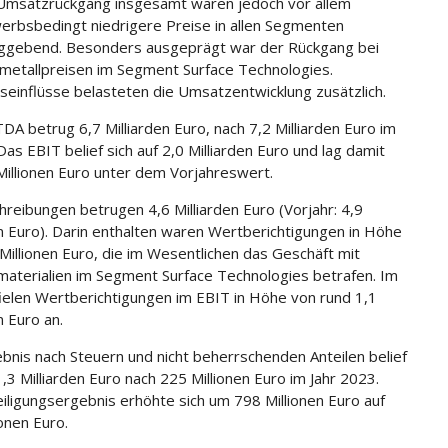
Umsatzrückgang insgesamt waren jedoch vor allem
rbsbedingt niedrigere Preise in allen Segmenten
ggebend. Besonders ausgeprägt war der Rückgang bei
metallpreisen im Segment Surface Technologies.
einflüsse belasteten die Umsatzentwicklung zusätzlich.
DA betrug 6,7 Milliarden Euro, nach 7,2 Milliarden Euro im
Das EBIT belief sich auf 2,0 Milliarden Euro und lag damit
illionen Euro unter dem Vorjahreswert.
hreibungen betrugen 4,6 Milliarden Euro (Vorjahr: 4,9
en Euro). Darin enthalten waren Wertberichtigungen in Höhe
Millionen Euro, die im Wesentlichen das Geschäft mit
materialien im Segment Surface Technologies betrafen. Im
fielen Wertberichtigungen im EBIT in Höhe von rund 1,1
n Euro an.
bnis nach Steuern und nicht beherrschenden Anteilen belief
1,3 Milliarden Euro nach 225 Millionen Euro im Jahr 2023.
iligungsergebnis erhöhte sich um 798 Millionen Euro auf
ionen Euro.