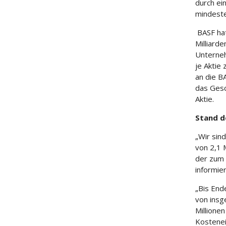
durch ei
mindeste
BASF hat
Milliard
Unterneh
je Aktie
an die B
das Gesc
Aktie.
Stand 
„Wir sin
von 2,1 
der zum
informie
„Bis End
von insg
Millione
Kostenei