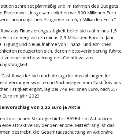
estition schreitet planmäßig und im Rahmen des Budgets
so Elvermann: „Insgesamt blieben wir 300 Millionen Euro
serer ursprünglichen Prognose von 6,5 Milliarden Euro.“
flow aus Finanzierungstätigkeit belief sich auf minus 1,5
n Euro im Vergleich zu minus 2,9 Milliarden Euro im Jahr
e Tilgung und Neuaufnahme von Finanz- und ähnlichen
ichkeiten reduzierten sich, deren Nettoveränderung führte
t zu einer Verbesserung des Cashflows aus
ungstätigkeit.
 Cashflow, der sich nach Abzug der Auszahlungen für
elle Vermögenswerte und Sachanlagen vom Cashflow aus
cher Tätigkeit ergibt, lag bei 748 Millionen Euro, nach 2,7
n Euro im Jahr 2023.
denvorschlag von 2,25 Euro je Aktie
n ihrer neuen Strategie bietet BASF ihren Aktionären
 eine attraktive Dividendenrendite. Mittelfristig ist das
men bestrebt, die Gesamtausschüttung an Aktionäre