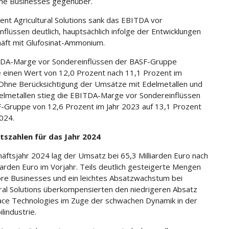
one Businesses gegenüber.
nt Agricultural Solutions sank das EBITDA vor
nflüssen deutlich, hauptsächlich infolge der Entwicklungen
äft mit Glufosinat-Ammonium.
TDA-Marge vor Sondereinflüssen der BASF-Gruppe
e einen Wert von 12,0 Prozent nach 11,1 Prozent im
 Ohne Berücksichtigung der Umsätze mit Edelmetallen und
elmetallen stieg die EBITDA-Marge vor Sondereinflüssen
-Gruppe von 12,6 Prozent im Jahr 2023 auf 13,1 Prozent
2024.
tszahlen für das Jahr 2024
äftsjahr 2024 lag der Umsatz bei 65,3 Milliarden Euro nach
liarden Euro im Vorjahr. Teils deutlich gesteigerte Mengen
ore Businesses und ein leichtes Absatzwachstum bei
ural Solutions überkompensierten den niedrigeren Absatz
ace Technologies im Zuge der schwachen Dynamik in der
lindustrie.