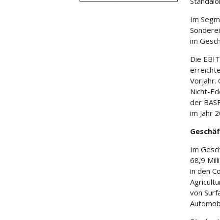
Standal
Im Segme
Sonderei
im Gesch
Die EBI
erreicht
Vorjahr.
Nicht-Ed
der BASF
im Jahr 
Geschäf
Im Gesch
68,9 Mil
in den C
Agricult
von Surf
Automobi