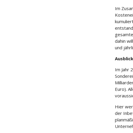
Im Zusa
Kostene
kumulier
entstand
gesamten
dahin wi
und jährl
Ausblic
Im Jahr 
Sonderei
Milliarde
Euro). A
voraussi
Hier wer
der Inbe
planmäßi
Unterneh