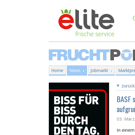
Home
News
Jobmarkt
Marktpre
zurück
BASF s
aufgru
03. Mär
In einem