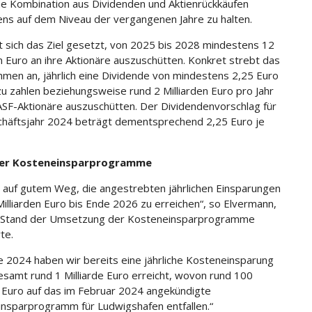
ne Kombination aus Dividenden und Aktienrückkäufen
ns auf dem Niveau der vergangenen Jahre zu halten.
 sich das Ziel gesetzt, von 2025 bis 2028 mindestens 12
en Euro an ihre Aktionäre auszuschütten. Konkret strebt das
men an, jährlich eine Dividende von mindestens 2,25 Euro
 zu zahlen beziehungsweise rund 2 Milliarden Euro pro Jahr
ASF-Aktionäre auszuschütten. Der Dividendenvorschlag für
häftsjahr 2024 beträgt dementsprechend 2,25 Euro je
der Kosteneinsparprogramme
d auf gutem Weg, die angestrebten jährlichen Einsparungen
Milliarden Euro bis Ende 2026 zu erreichen“, so Elvermann,
 Stand der Umsetzung der Kosteneinsparprogramme
rte.
e 2024 haben wir bereits eine jährliche Kosteneinsparung
esamt rund 1 Milliarde Euro erreicht, wovon rund 100
n Euro auf das im Februar 2024 angekündigte
nsparprogramm für Ludwigshafen entfallen.“