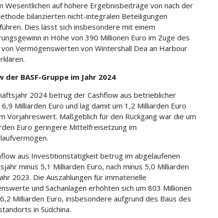
im Wesentlichen auf höhere Ergebnisbeiträge von nach der
ethode bilanzierten nicht-integralen Beteiligungen
führen. Dies lässt sich insbesondere mit einem
ungsgewinn in Höhe von 390 Millionen Euro im Zuge des
 von Vermögenswerten von Wintershall Dea an Harbour
rklären.
w der BASF-Gruppe im Jahr 2024
äftsjahr 2024 betrug der Cashflow aus betrieblicher
 6,9 Milliarden Euro und lag damit um 1,2 Milliarden Euro
m Vorjahreswert. Maßgeblich für den Rückgang war die um
iarden Euro geringere Mittelfreisetzung im
laufvermögen.
flow aus Investitionstätigkeit betrug im abgelaufenen
sjahr minus 5,1 Milliarden Euro, nach minus 5,0 Milliarden
Jahr 2023. Die Auszahlungen für immaterielle
swerte und Sachanlagen erhöhten sich um 803 Millionen
 6,2 Milliarden Euro, insbesondere aufgrund des Baus des
tandorts in Südchina.