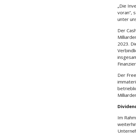
„Die Inv
voran“, 
unter un
Der Cash
Milliarde
2023. Di
Verbindl
insgesam
Finanzier
Der Free
immateri
betriebli
Milliarde
Dividen
Im Rahme
weiterhin
Unterneh