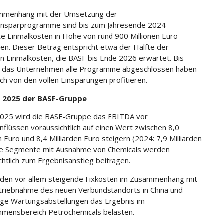
mmenhang mit der Umsetzung der
insparprogramme sind bis zum Jahresende 2024
te Einmalkosten in Höhe von rund 900 Millionen Euro
en. Dieser Betrag entspricht etwa der Hälfte der
 Einmalkosten, die BASF bis Ende 2026 erwartet. Bis
ll das Unternehmen alle Programme abgeschlossen haben
ich von den vollen Einsparungen profitieren.
k 2025 der BASF-Gruppe
2025 wird die BASF-Gruppe das EBITDA vor
nflüssen voraussichtlich auf einen Wert zwischen 8,0
n Euro und 8,4 Milliarden Euro steigern (2024: 7,9 Milliarden
lle Segmente mit Ausnahme von Chemicals werden
chtlich zum Ergebnisanstieg beitragen.
den vor allem steigende Fixkosten im Zusammenhang mit
triebnahme des neuen Verbundstandorts in China und
ge Wartungsabstellungen das Ergebnis im
mensbereich Petrochemicals belasten.