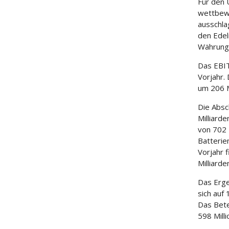
Für den 
wettbewe
ausschla
den Edel
Währungs
Das EBIT
Vorjahr. 
um 206 M
Die Absc
Milliard
von 702 
Batterie
Vorjahr 
Milliarde
Das Erge
sich auf 
Das Bete
598 Mill