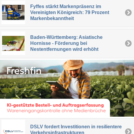
Fyffes stärkt Markenpräsenz im
Vereinigten Königreich: 79 Prozent
Markenbekanntheit
Baden-Württemberg: Asiatische
Hornisse - Förderung bei
Nestentfernungen wird erhöht
DSLV fordert Investitionen in resilientere
Verkehrsinfrastrukturen