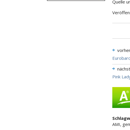
Quelle u
Veröffen
vorhe
Eurobaro
nächs
Pink Lad
Schlagw
AMI, gem