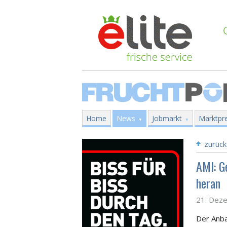
Home
News
Jobmarkt
Marktpre
zurück
AMI: G
heran
21. Dez
Der Anba