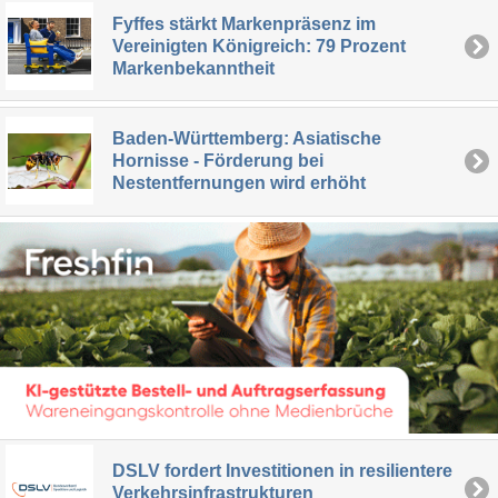
Fyffes stärkt Markenpräsenz im
Vereinigten Königreich: 79 Prozent
Markenbekanntheit
Baden-Württemberg: Asiatische
Hornisse - Förderung bei
Nestentfernungen wird erhöht
DSLV fordert Investitionen in resilientere
Verkehrsinfrastrukturen