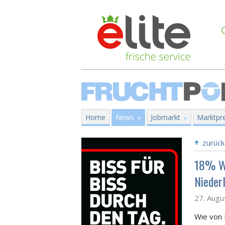
Home
News
Jobmarkt
Marktpre
zurück
18% Wa
Nieder
27. Augu
Wie von 