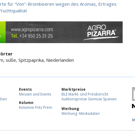
rte für "Von"-Brombeeren wegen des Aromas, Ertrages
Fruchtqualität
örter
, süße, Spitzpaprika, Niederlanden
Events
Marktpreise
Messen und Events
BLE Markt- und Preisbericht
eben
Auktionspreise Gemüse Spanien
Kolumn
Kolumne Fritz Prem
Werbung
Werbung -Mediadaten
F
I