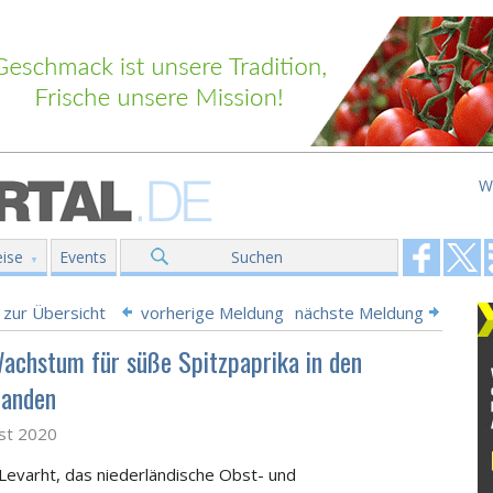
W
ise
Events
Suchen
 zur Übersicht
vorherige Meldung
nächste Meldung
chstum für süße Spitzpaprika in den
landen
st 2020
Levarht, das niederländische Obst- und