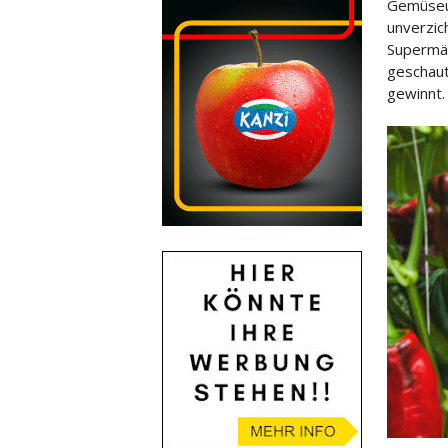
Gemüseun
unverzic
Supermä
geschaut
gewinnt.