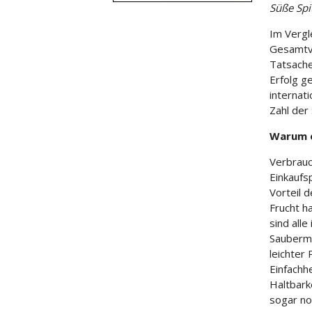
Süße Spi
Im Vergl
Gesamtve
Tatsache
Erfolg g
internat
Zahl der
Warum e
Verbrauc
Einkaufs
Vorteil 
Frucht ha
sind alle
Sauberma
leichter
Einfachh
Haltbark
sogar no