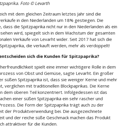
tzpaprika. Foto © Levarth
eich mit dem gleichen Zeitraum letztes Jahr sind die
rkäufe in den Niederlanden um 18% gestiegen. Die
, dass die Spitzpaprika nicht nur in den Niederlanden als ein
esehen wird, spiegelt sich in dem Wachstum der gesamten
ionalen Verkäufe von Levarht wider. Seit 2017 hat sich die
 Spitzpaprika, die verkauft werden, mehr als verdoppelt!
ntscheiden sich die Kunden für Spitzpaprika?
herfreundlichkeit spielt eine immer wichtigere Rolle in dem
prozess von Obst und Gemüse, sagte Levarht. Ein großer
der süßen Spitzpaprika ist, dass sie weniger Kerne und mehr
t, verglichen mit traditionellen Blockpaprikas. Die Kerne
 in dem oberen Teil konzentriert. Infolgedessen ist das
chen einer süßen Spitzpaprika ein sehr rascher und
 Prozess. Die Form der Spitzpaprika trägt auch zu der
eit der Produktverwendung bei. Die ausgezeichnete
eit und der reiche süße Geschmack machen das Produkt
ch attraktiver für die Kunden.