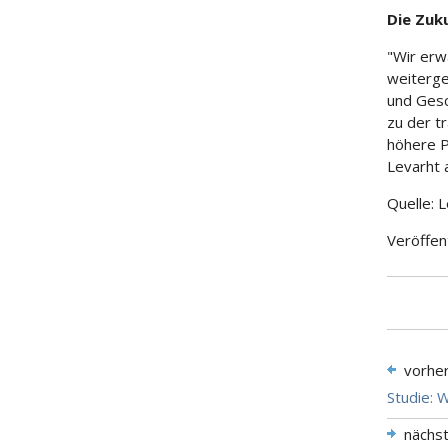
Die Zuk
"Wir erw
weiterge
und Gesc
zu der tr
höhere P
Levarht
Quelle: 
Veröffen
vorhe
Studie: 
nächs