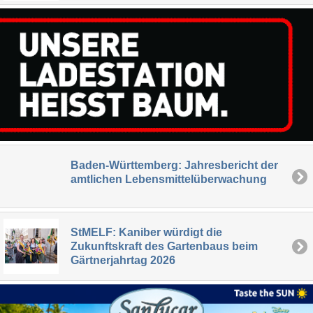
Baden-Württemberg: Jahresbericht der
amtlichen Lebensmittelüberwachung
StMELF: Kaniber würdigt die
Zukunftskraft des Gartenbaus beim
Gärtnerjahrtag 2026