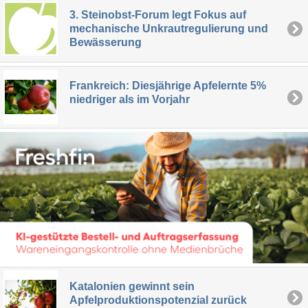
3. Steinobst-Forum legt Fokus auf
mechanische Unkrautregulierung und
Bewässerung
Frankreich: Diesjährige Apfelernte 5%
niedriger als im Vorjahr
Katalonien gewinnt sein
Apfelproduktionspotenzial zurück