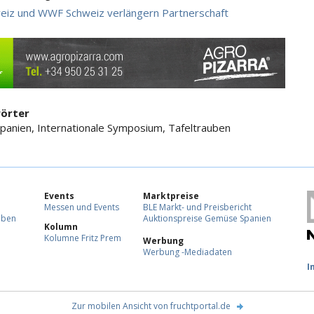
weiz und WWF Schweiz verlängern Partnerschaft
örter
Spanien, Internationale Symposium, Tafeltrauben
Events
Marktpreise
Messen und Events
BLE Markt- und Preisbericht
eben
Auktionspreise Gemüse Spanien
Kolumn
Kolumne Fritz Prem
Werbung
Werbung -Mediadaten
F
I
Zur mobilen Ansicht von fruchtportal.de