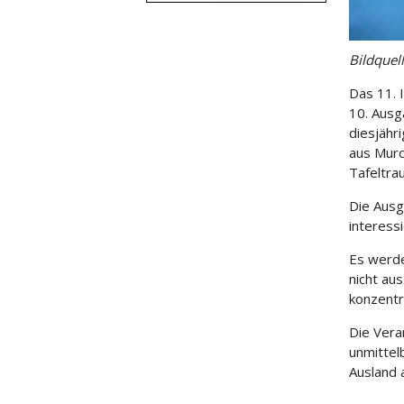
Bildquel
Das 11. 
10. Ausg
diesjähr
aus Murc
Tafeltr
Die Ausg
interess
Es werde
nicht au
konzentr
Die Vera
unmittel
Ausland 