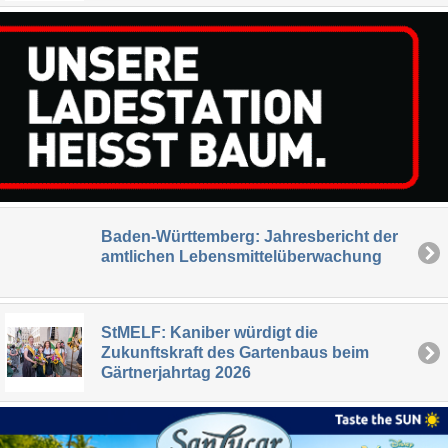
Baden-Württemberg: Jahresbericht der
amtlichen Lebensmittelüberwachung
StMELF: Kaniber würdigt die
Zukunftskraft des Gartenbaus beim
Gärtnerjahrtag 2026