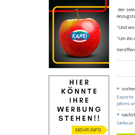
der sein
Anzugsta
"Und woz
"Um ihn 
Veröffen
vorhe
Exporte 
Jahres u
nächs
Sanlucar