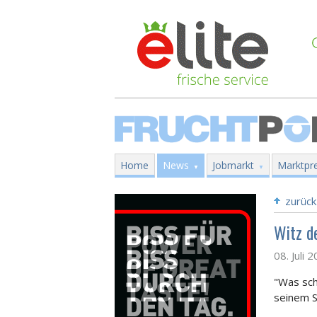
Home
News
Jobmarkt
Marktpre
zurück
Witz d
08. Juli 
"Was sch
seinem S