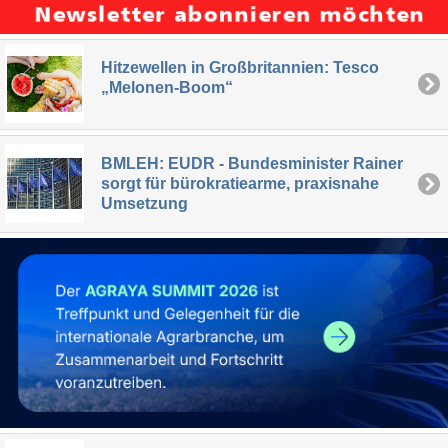
Hitzewellen in Großbritannien: Tesco
„Melonen-Boom“
BMLEH: EUDR - Bundesminister Rainer
sorgt für bürokratiearme, praxisnahe
Umsetzung