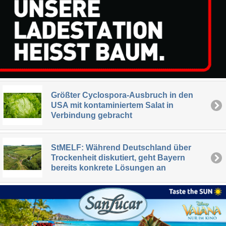
Größter Cyclospora-Ausbruch in den
USA mit kontaminiertem Salat in
Verbindung gebracht
StMELF: Während Deutschland über
Trockenheit diskutiert, geht Bayern
bereits konkrete Lösungen an