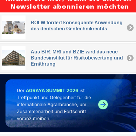
BÖLW fordert konsequente Anwendung
des deutschen Gentechnikrechts
Aus BfR, MRI und BZfE wird das neue
Bundesinstitut für Risikobewertung und
Ernährung