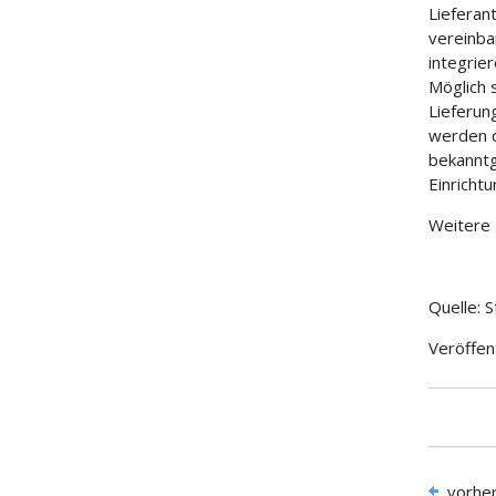
Lieferan
vereinba
integrie
Möglich 
Lieferun
werden d
bekanntg
Einricht
Weitere
Quelle: 
Veröffen
vorhe