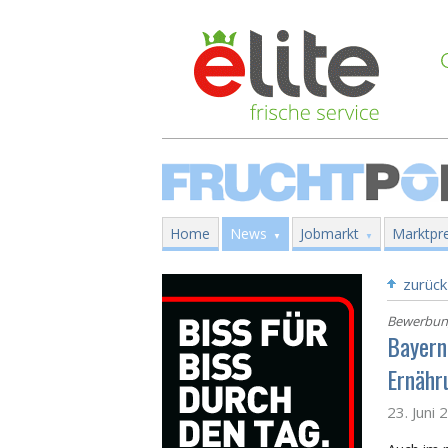
Home
News
Jobmarkt
Marktpre
zurück
Bewerbung
Bayern
Ernähr
23. Juni 