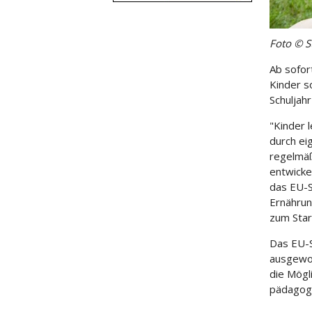
Foto © S
Ab sofor
Kinder s
Schuljah
"Kinder 
durch ei
regelmäß
entwicke
das EU-S
Ernährun
zum Star
Das EU-S
ausgewog
die Mögl
pädagogi