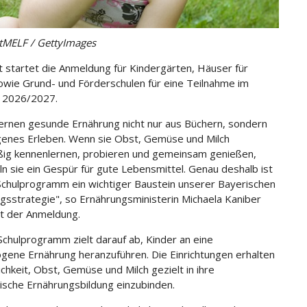
tMELF / GettyImages
t startet die Anmeldung für Kindergärten, Häuser für
owie Grund- und Förderschulen für eine Teilnahme im
r 2026/2027.
lernen gesunde Ernährung nicht nur aus Büchern, sondern
genes Erleben. Wenn sie Obst, Gemüse und Milch
ig kennenlernen, probieren und gemeinsam genießen,
ln sie ein Gespür für gute Lebensmittel. Genau deshalb ist
chulprogramm ein wichtiger Baustein unserer Bayerischen
gsstrategie", so Ernährungsministerin Michaela Kaniber
t der Anmeldung.
chulprogramm zielt darauf ab, Kinder an eine
ene Ernährung heranzuführen. Die Einrichtungen erhalten
ichkeit, Obst, Gemüse und Milch gezielt in ihre
sche Ernährungsbildung einzubinden.