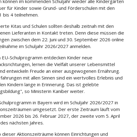
n können im kommenden Schuljahr wieder alle Kindergärten
er für Kinder sowie Grund- und Förderschulen mit den
1 bis 4 teilnehmen.
ierte Kitas und Schulen sollten deshalb zeitnah mit den
enen Lieferanten in Kontakt treten. Denn diese müssen die
ungen zwischen dem 22. Juni und 30. September 2026 online
Teilnahme im Schuljahr 2026/2027 anmelden.
m EU-Schulprogramm entdecken Kinder neue
ksrichtungen, lernen die Vielfalt unserer Lebensmittel
nd entwickeln Freude an einer ausgewogenen Ernährung.
rfahrungen mit allen Sinnen sind ein wertvolles Erlebnis und
den Kindern lange in Erinnerung. Das ist gelebte
gsbildung", so Ministerin Kaniber weiter.
chulprogramm in Bayern wird im Schuljahr 2026/2027 in
ionszeiträumen umgesetzt. Der erste Zeitraum läuft vom
mber 2026 bis 26. Februar 2027, der zweite vom 5. April
li des nächsten Jahres.
b dieser Aktionszeiträume können Einrichtungen und