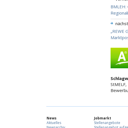
BMLEH: C
Regional
nächs
„REWE Gr
Marktpos
Schlagw
StMELF,
Bewerbu
News
Jobmarkt
Aktuelles
Stellenangebote
Newsarchiv
Stellenangebot aufg