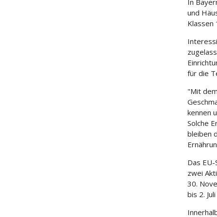
In Bayer
und Häus
Klassen 
Interess
zugelass
Einricht
für die 
"Mit de
Geschmac
kennen u
Solche E
bleiben 
Ernährun
Das EU-S
zwei Akt
30. Nove
bis 2. Ju
Innerhal