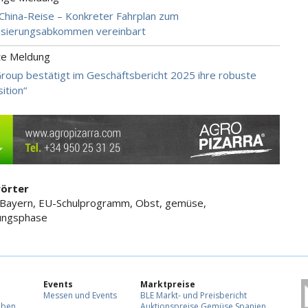
hina-Reise – Konkreter Fahrplan zum
isierungsabkommen vereinbart
te Meldung
oup bestätigt im Geschäftsbericht 2025 ihre robuste
ition“
örter
 Bayern, EU-Schulprogramm, Obst, gemüse,
ngsphase
Events
Marktpreise
Messen und Events
BLE Markt- und Preisbericht
eben
Auktionspreise Gemüse Spanien