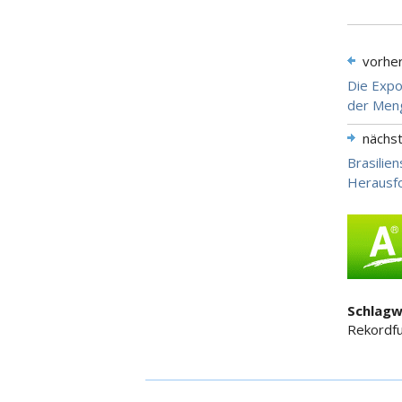
vorhe
Die Expo
der Meng
nächs
Brasilie
Herausf
Schlagw
Rekordfu