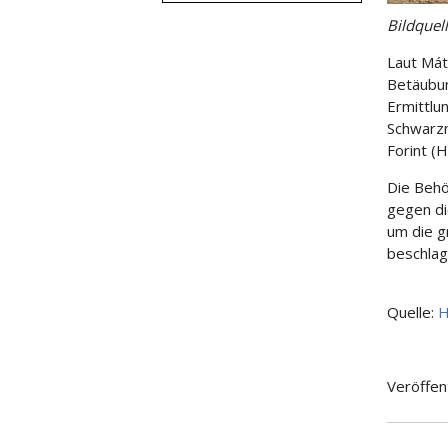
Bildquel
Laut Mát
Betäubun
Ermittlu
Schwarzm
Forint (H
Die Behö
gegen die
um die g
beschla
Quelle:
H
Veröffen