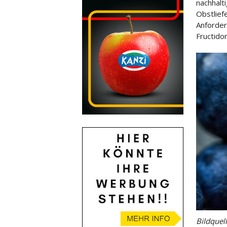
nachhalt
Obstlief
Anforder
Fructidor
Bildquel