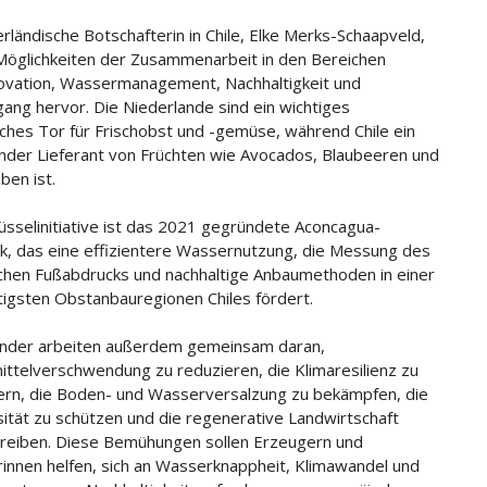
erländische Botschafterin in Chile, Elke Merks-Schaapveld,
Möglichkeiten der Zusammenarbeit in den Bereichen
ovation, Wassermanagement, Nachhaltigkeit und
ang hervor. Die Niederlande sind ein wichtiges
ches Tor für Frischobst und -gemüse, während Chile ein
der Lieferant von Früchten wie Avocados, Blaubeeren und
ben ist.
lüsselinitiative ist das 2021 gegründete Aconcagua-
, das eine effizientere Wassernutzung, die Messung des
chen Fußabdrucks und nachhaltige Anbaumethoden in einer
tigsten Obstanbauregionen Chiles fördert.
änder arbeiten außerdem gemeinsam daran,
ttelverschwendung zu reduzieren, die Klimaresilienz zu
rn, die Boden- und Wasserversalzung zu bekämpfen, die
sität zu schützen und die regenerative Landwirtschaft
reiben. Diese Bemühungen sollen Erzeugern und
innen helfen, sich an Wasserknappheit, Klimawandel und