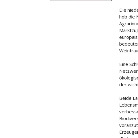
Die nied
hob die 
Agrarinn
Marktzug
europäis
bedeuten
Weintrau
Eine Sch
Netzwerk
ökologis
der wich
Beide L
Lebensmi
verbesse
Biodiver
voranzut
Erzeuger