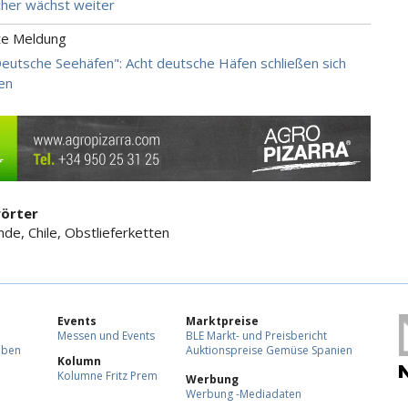
her wächst weiter
te Meldung
"Deutsche Seehäfen": Acht deutsche Häfen schließen sich
en
örter
nde, Chile, Obstlieferketten
Events
Marktpreise
Messen und Events
BLE Markt- und Preisbericht
eben
Auktionspreise Gemüse Spanien
Kolumn
Kolumne Fritz Prem
Werbung
Werbung -Mediadaten
F