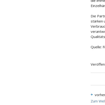
die imme
Einzelhä
Die Part
stärken 
Verbrauc
verantw
Qualitäts
Quelle: 
Veröffen
vorhe
Zum Welt