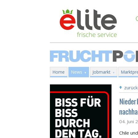
Home
News
Jobmarkt
Marktpre
zurück
Nieder
nachha
04. Juni 
Chile und