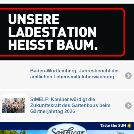
Baden-Württemberg: Jahresbericht der
amtlichen Lebensmittelüberwachung
StMELF: Kaniber würdigt die
Zukunftskraft des Gartenbaus beim
Gärtnerjahrtag 2026