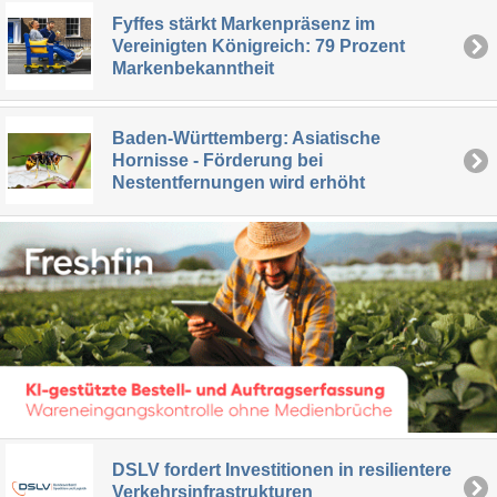
Fyffes stärkt Markenpräsenz im
Vereinigten Königreich: 79 Prozent
Markenbekanntheit
Baden-Württemberg: Asiatische
Hornisse - Förderung bei
Nestentfernungen wird erhöht
DSLV fordert Investitionen in resilientere
Verkehrsinfrastrukturen