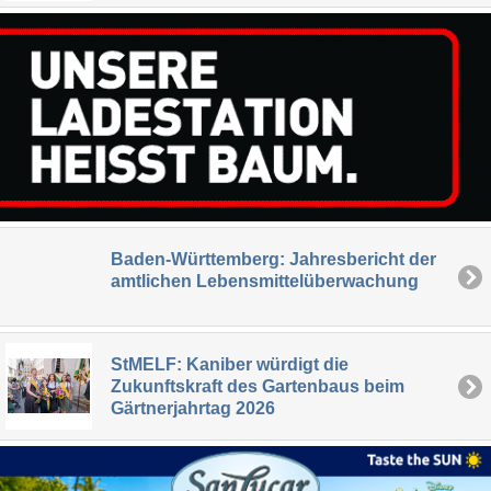
Baden-Württemberg: Jahresbericht der
amtlichen Lebensmittelüberwachung
StMELF: Kaniber würdigt die
Zukunftskraft des Gartenbaus beim
Gärtnerjahrtag 2026