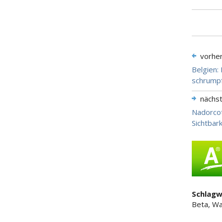
vorhe
Belgien:
schrumpf
nächs
Nadorcot
Sichtbar
Schlagw
Beta, Wa