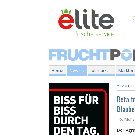
Home
News
Jobmarkt
Marktpre
zurück
Beta t
Blaube
16. Mär
Der Agra