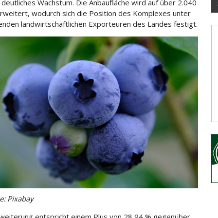
 deutliches Wachstum. Die Anbaufläche wird auf über 2.040
rweitert, wodurch sich die Position des
Komplexes unter
enden landwirtschaftlichen Exporteuren des Landes festigt.
le: Pixabay
weiterung entspricht einem Plus von 28,94 % gegenüber