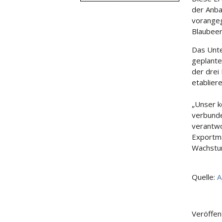
der Anba
vorangeg
Blaubee
Das Unte
geplante
der drei
etabliere
„Unser k
verbunden
verantwo
Exportmä
Wachstum
Quelle:
A
Veröffen