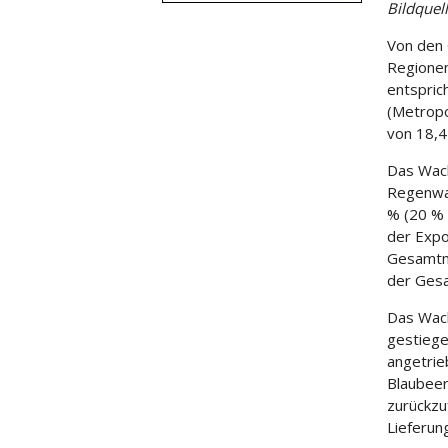
Bildquel
Von den 
Regionen
entspric
(Metropo
von 18,4
Das Wac
Regenwal
% (20 % 
der Expo
Gesamtme
der Ges
Das Wac
gestiege
angetrie
Blaubeer
zurückzu
Lieferun