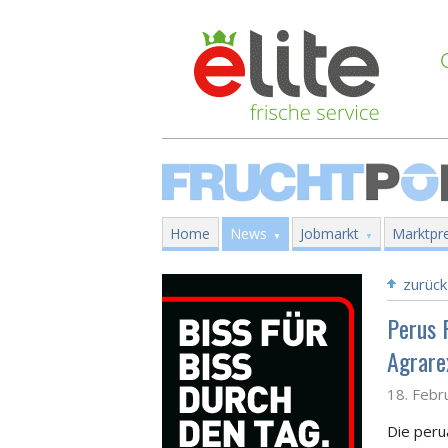
Home
News
Jobmarkt
Marktpre
zurück
Perus 
Agrare
18. Febr
Die peru