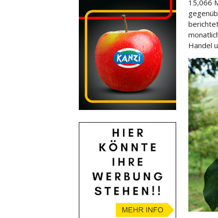
15,066 M
gegenübe
berichte
monatlic
Handel u