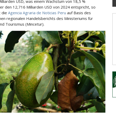
illiarden USD, was einem Wachstum von 18,5 %
r den 12,716 Milliarden USD von 2024
entspricht, so
t die
Agencia Agraria de Noticias Peru
auf Basis des
hen regionalen Handelsberichts des Ministeriums für
nd Tourismus (Mincetur).