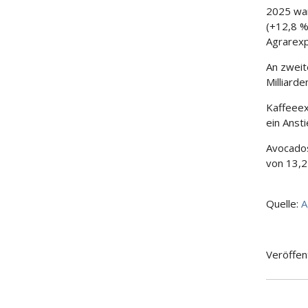
2025 war
(+12,8 %
Agrarexp
An zweit
Milliard
Kaffeeex
ein Anst
Avocados
von 13,2
Quelle:
A
Veröffen