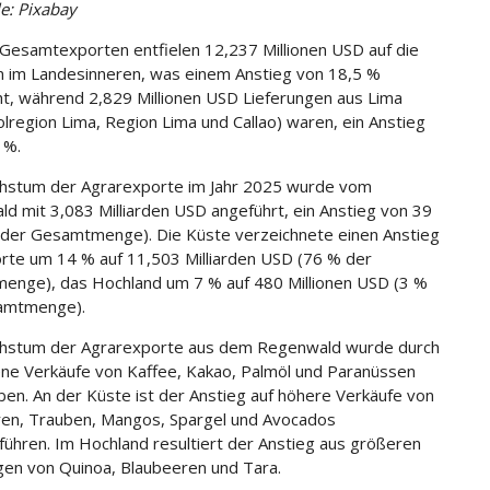
le: Pixabay
Gesamtexporten entfielen 12,237 Millionen USD auf die
 im Landesinneren, was einem Anstieg von 18,5 %
ht, während 2,829 Millionen USD Lieferungen aus Lima
lregion Lima, Region Lima und Callao) waren, ein Anstieg
 %.
hstum der Agrarexporte im Jahr 2025 wurde vom
d mit 3,083 Milliarden USD angeführt, ein Anstieg von 39
der Gesamtmenge). Die Küste verzeichnete einen Anstieg
rte um 14 % auf 11,503 Milliarden USD (76 % der
nge), das Hochland um 7 % auf 480 Millionen USD (3 %
amtmenge).
hstum der Agrarexporte aus dem Regenwald wurde durch
ne Verkäufe von Kaffee, Kakao, Palmöl und Paranüssen
ben. An der Küste ist der Anstieg auf höhere Verkäufe von
en, Trauben, Mangos, Spargel und Avocados
führen. Im Hochland resultiert der Anstieg aus größeren
gen von Quinoa, Blaubeeren und Tara.