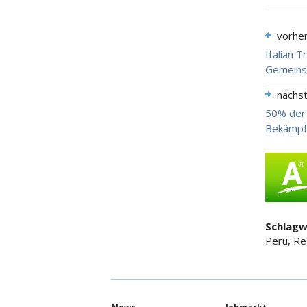
vorhe
Italian 
Gemeinsc
nächs
50% der 
Bekämpf
Schlagw
Peru, R