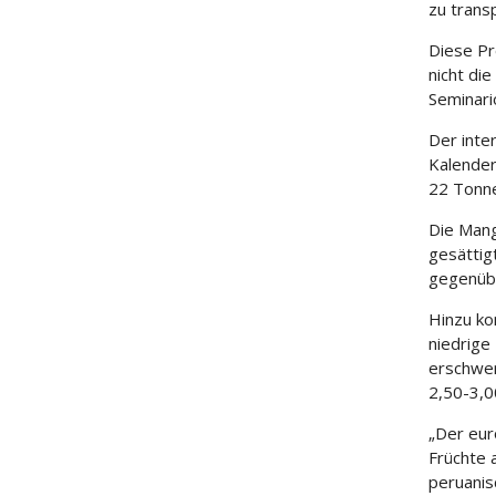
zu trans
Diese Pr
nicht di
Seminari
Der inte
Kalender
22 Tonne
Die Mang
gesättig
gegenüb
Hinzu ko
niedrige
erschwer
2,50-3,0
„Der eur
Früchte 
peruanis