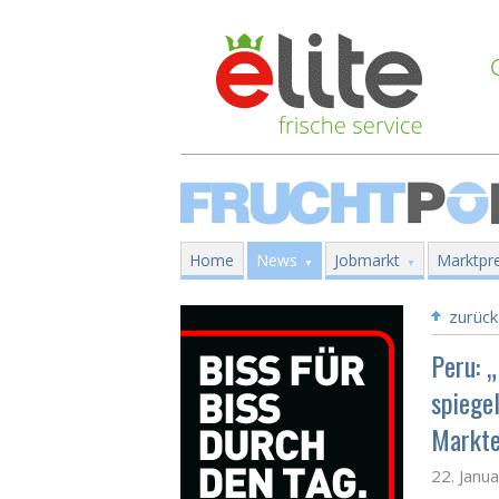
Home
News
Jobmarkt
Marktpre
zurück
Peru: 
spiegel
Markte
22. Janu