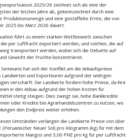
oexportsaison 2025/26 zeichnet sich als eine der
gsten der letzten Jahre ab, gekennzeichnet durch eine
e Produktionsmenge und eine gestaffelte Ernte, die von
r 2025 bis März 2026 dauert.
tuation führt zu einem starken Wettbewerb zwischen
die per Luftfracht exportiert werden, und solchen, die auf
eg transportiert werden, wobei sich die Debatte auf
 und Gewicht der Früchte konzentrieret.
o Seminario hat sich der Konflikt um die Ankaufspreise
 Landwirten und Exporteuren aufgrund der widrigen
gen verschärft. Die Landwirte fordern hohe Preise, da ihre
ionen in den Anbau aufgrund der hohen Kosten für
mittel stetig steigen. Dies zwingt sie, hohe Bankkredite
men oder Kredite bei Agrarhandelszentren zu nutzen, wo
lungen den Endpreis weiter erhöhen.
iesen Umständen verlangen die Landwirte Preise von über
 (Peruanischer Neuer Sol) pro Kilogramm (kg) für mit dem
ransportierte Mangos und 5,00 PNE pro kg für per Luftfracht