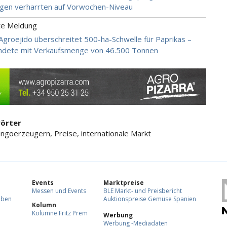
gen verharrten auf Vorwochen-Niveau
te Meldung
 Agroejido überschreitet 500-ha-Schwelle für Paprikas –
ndete mit Verkaufsmenge von 46.500 Tonnen
örter
ngoerzeugern, Preise, internationale Markt
Events
Marktpreise
Messen und Events
BLE Markt- und Preisbericht
eben
Auktionspreise Gemüse Spanien
Kolumn
Kolumne Fritz Prem
Werbung
Werbung -Mediadaten
F