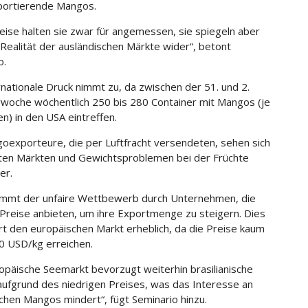
portierende Mangos.
eise halten sie zwar für angemessen, sie spiegeln aber
e Realität der ausländischen Märkte wider“, betont
o.
rnationale Druck nimmt zu, da zwischen der 51. und 2.
woche wöchentlich 250 bis 280 Container mit Mangos (je
n) in den USA eintreffen.
oexporteure, die per Luftfracht versendeten, sehen sich
ten Märkten und Gewichtsproblemen bei der Früchte
er.
mmt der unfaire Wettbewerb durch Unternehmen, die
 Preise anbieten, um ihre Exportmenge zu steigern. Dies
t den europäischen Markt erheblich, da die Preise kaum
0 USD/kg erreichen.
opäische Seemarkt bevorzugt weiterhin brasilianische
aufgrund des niedrigen Preises, was das Interesse an
chen Mangos mindert“, fügt Seminario hinzu.