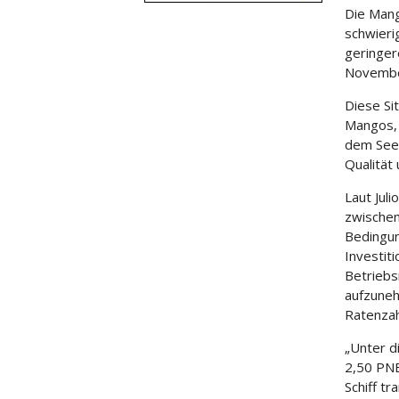
Die Mang
schwieri
geringer
Novembe
Diese Si
Mangos, 
dem Seew
Qualität
Laut Juli
zwischen
Bedingun
Investit
Betriebs
aufzuneh
Ratenzah
„Unter d
2,50 PNE
Schiff t