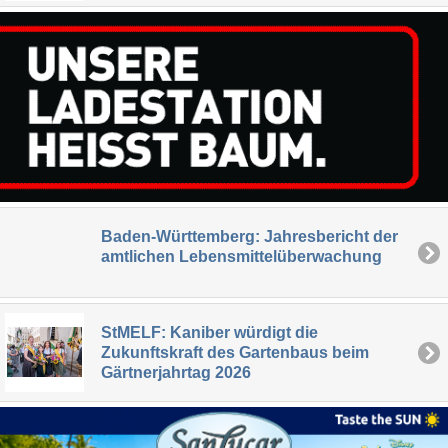
Baden-Württemberg: Jahresbericht der
amtlichen Lebensmittelüberwachung
StMELF: Kaniber würdigt die
Zukunftskraft des Gartenbaus beim
Gärtnerjahrtag 2026