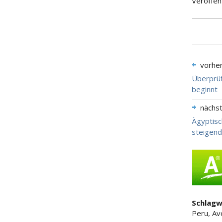
Veröffen
vorhe
Überprüf
beginnt
nächs
Ägyptisc
steigend
Schlagw
Peru, Av