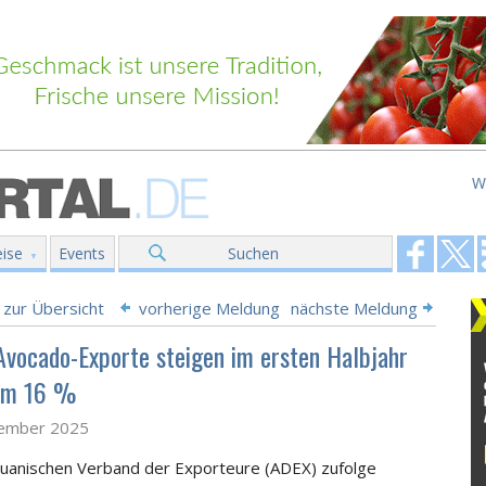
W
ise
Events
Suchen
 zur Übersicht
vorherige Meldung
nächste Meldung
Avocado-Exporte steigen im ersten Halbjahr
um 16 %
tember 2025
anischen Verband der Exporteure (ADEX) zufolge