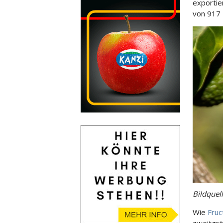
exportie
von 917 
Bildquel
Wie
Fruc