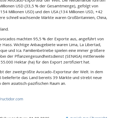
ßte Avocado-Exporteur der Welt. Die Niederlande führten
Millionen USD (33,5 % der Gesamtmenge), gefolgt von
(154 Millionen USD) und den USA (134 Millionen USD, +42
ere schnell wachsende Märkte waren Großbritannien, China,
land.
Avocados machten 95,5 % der Exporte aus, angeführt von
e Hass. Wichtige Anbaugebiete waren Lima, La Libertad,
ue und Ica. Familienbetriebe spielen eine immer größere
obei der Pflanzengesundheitsdienst (SENASA) mittlerweile
55.000 Hektar (ha) für den Export zertifiziert hat.
ibt der zweitgrößte Avocado-Exporteur der Welt. In dem
5 belieferte das Land bereits 39 Märkte und strebt neue
n dem asiatisch-pazifischen Raum an.
Fructidor.com