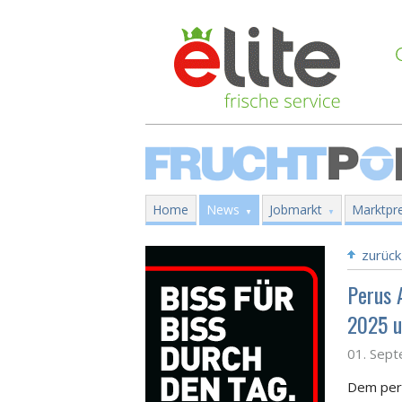
Home
News
Jobmarkt
Marktpre
zurück
Perus 
2025 
01. Sep
Dem peru