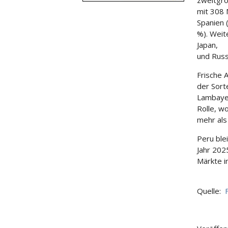
zweitgrö
mit 308 
Spanien 
%). Weit
Japan,
und Russ
Frische 
der Sort
Lambayeq
Rolle, w
mehr als 
Peru ble
Jahr 202
Märkte i
Quelle: