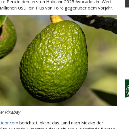
rte Peru in dem ersten Halbjahr 2025 Avocados im Wert
Millionen USD, ein Plus von 16 % gegenüber dem
Vorjahr.
le: Pixabay
tidor.com
berichtet, bleibt das Land nach Mexiko der