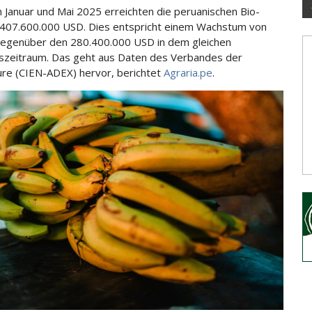
 Januar und Mai 2025 erreichten die peruanischen Bio-
407.600.000 USD. Dies entspricht einem
Wachstum von
egenüber den 280.400.000 USD in dem gleichen
szeitraum. Das geht aus Daten des Verbandes der
re (CIEN-ADEX) hervor, berichtet
Agraria.pe
.