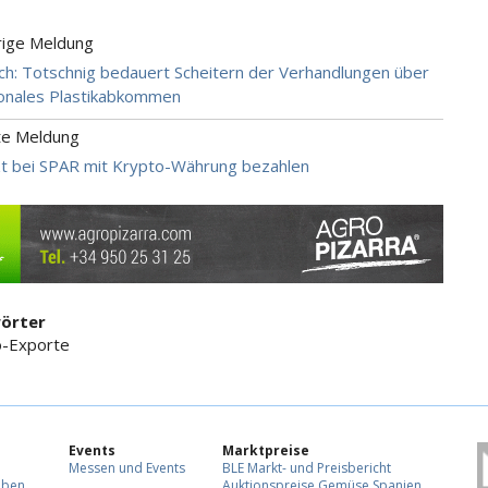
rige Meldung
ch: Totschnig bedauert Scheitern der Verhandlungen über
ionales Plastikabkommen
te Meldung
zt bei SPAR mit Krypto-Währung bezahlen
örter
o-Exporte
Events
Marktpreise
Messen und Events
BLE Markt- und Preisbericht
eben
Auktionspreise Gemüse Spanien