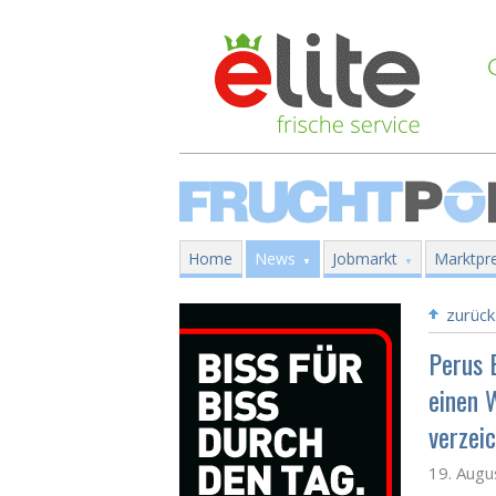
Home
News
Jobmarkt
Marktpre
zurück
Perus 
einen 
verzei
19. Augu