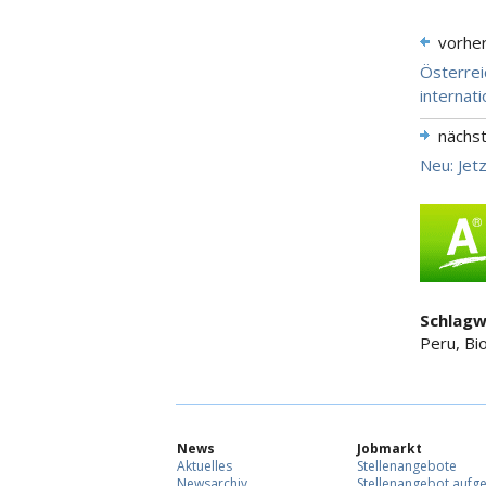
vorhe
Österrei
internat
nächs
Neu: Jet
Schlagw
Peru, Bi
News
Jobmarkt
Aktuelles
Stellenangebote
Newsarchiv
Stellenangebot aufg