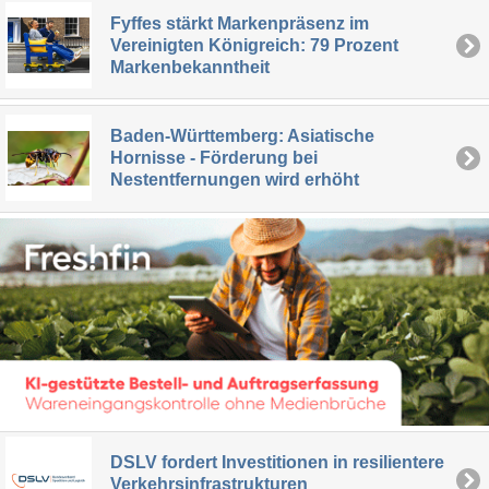
Fyffes stärkt Markenpräsenz im
Vereinigten Königreich: 79 Prozent
Markenbekanntheit
Baden-Württemberg: Asiatische
Hornisse - Förderung bei
Nestentfernungen wird erhöht
DSLV fordert Investitionen in resilientere
Verkehrsinfrastrukturen