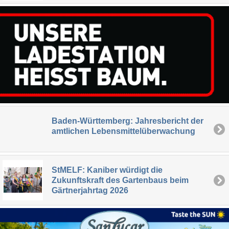
Baden-Württemberg: Jahresbericht der
amtlichen Lebensmittelüberwachung
StMELF: Kaniber würdigt die
Zukunftskraft des Gartenbaus beim
Gärtnerjahrtag 2026