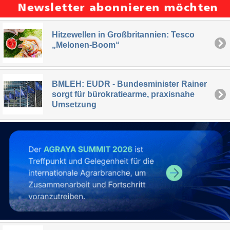
Hitzewellen in Großbritannien: Tesco
„Melonen-Boom“
BMLEH: EUDR - Bundesminister Rainer
sorgt für bürokratiearme, praxisnahe
Umsetzung