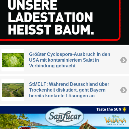
Größter Cyclospora-Ausbruch in den
USA mit kontaminiertem Salat in
Verbindung gebracht
StMELF: Während Deutschland über
Trockenheit diskutiert, geht Bayern
bereits konkrete Lösungen an